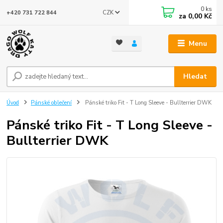
0
ks
CZK
+420 731 722 844
za
0,00 Kč
Menu
Hledat
Úvod
Pánské oblečení
Pánské triko Fit - T Long Sleeve - Bullterrier DWK
Pánské triko Fit - T Long Sleeve -
Bullterrier DWK