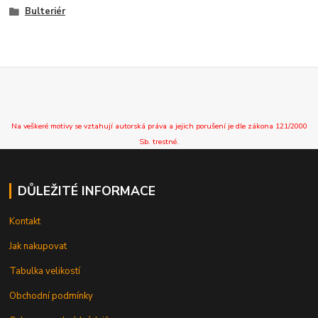
Bulteriér
Na veškeré motivy se vztahují autorská práva a jejich porušení je dle zákona 121/2000
Sb. trestné.
DŮLEŽITÉ INFORMACE
Kontakt
Jak nakupovat
Tabulka velikostí
Obchodní podmínky