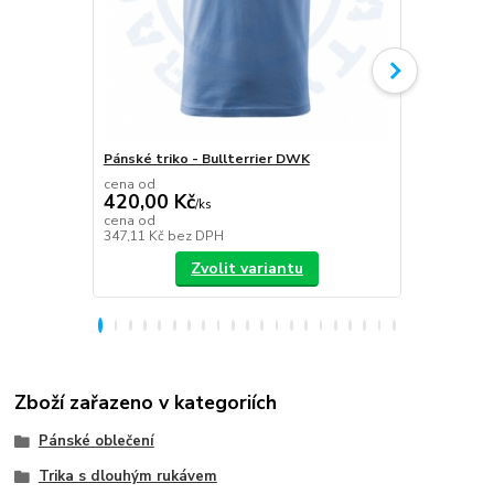
Pánské triko - Bullterrier DWK
Plecháček B
cena od
420,00 Kč
/
ks
349,00 K
cena od
347,11 Kč
bez DPH
288,43 Kč
be
Zvolit variantu
Zboží zařazeno v kategoriích
Pánské oblečení
Trika s dlouhým rukávem