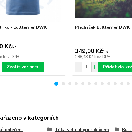
triko - Bullterrier DWK
Plecháček Bullterrier DWK
0 Kč
/
ks
349,00 Kč
/
ks
Kč
bez DPH
288,43 Kč
bez DPH
Zvolit variantu
Přidat do ko
zařazeno v kategoriích
é oblečení
Trika s dlouhým rukávem
Bult