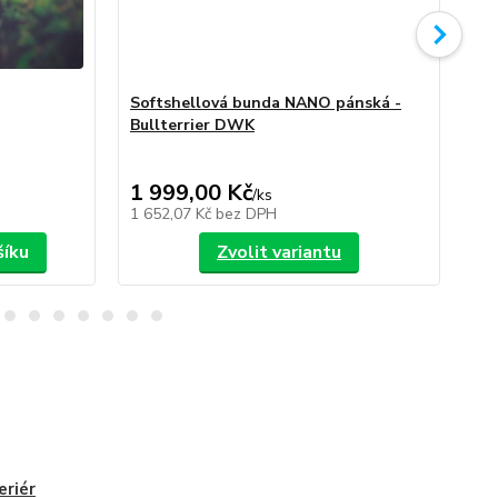
Softshellová bunda NANO pánská -
So
Bullterrier DWK
Bu
1 999,00 Kč
1 
/
ks
1 652,07 Kč
bez DPH
1 6
šíku
Zvolit variantu
eriér