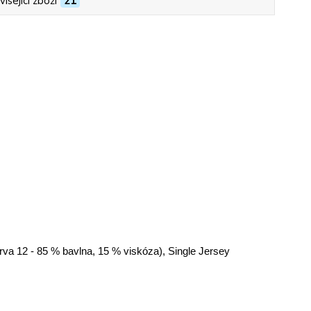
isející zboží
21
arva 12 - 85 % bavlna, 15 % viskóza), Single Jersey