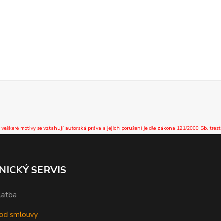
 veškeré motivy se vztahují autorská práva a jejich porušení je dle zákona 121/2000 Sb. trest
NICKÝ SERVIS
latba
od smlouvy