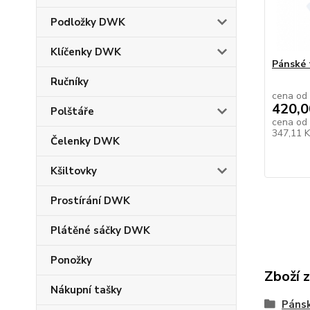
Podložky DWK
Klíčenky DWK
Pánské 
Ručníky
cena od
420,0
Polštáře
cena od
347,11 
Čelenky DWK
Kšiltovky
Prostírání DWK
Plátěné sáčky DWK
Ponožky
Zboží 
Nákupní tašky
Pánsk