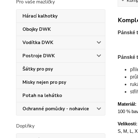
Kompl
Pro vaše mazlíčky
Hárací kalhotky
Komple
Obojky DWK
Pánské t
Vodítka DWK
Postroje DWK
Pánské t
Šátky pro psy
při
prů
Misky nejen pro psy
ruk
stř
Potah na lehátko
Materiál:
Ochranné pomůcky - nohavice
100 % bavl
Velikosti:
Doplňky
S, M, L, 