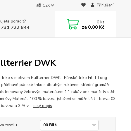
Přihlášení
CZK
ujete poradit?
0
ks
za
0,00 Kč
 731 722 844
ullterrier DWK
 triko s motivem Bullterrier DWK Pánské triko Fit-T Long
 přiléhavé pánské triko s dlouhým rukávem střední gramáže
ník lemovaný žebrovým materiálem 1:1 rukáv bez manžety střih
mi švy Materiál: 100 % bavlna (složení se může lišit - barva 03
 bavlna a 3 % vi...
celý popis
va textilu