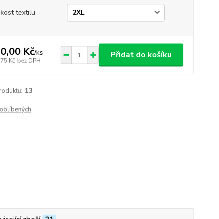
ikost textilu
0,00 Kč
/
ks
Přidat do košíku
,75 Kč
bez DPH
roduktu:
13
oblíbených