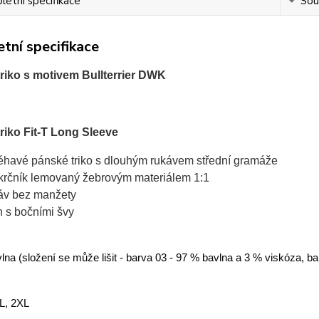
etní specifikace
Souv
tní specifikace
riko s motivem Bullterrier DWK
riko Fit-T Long Sleeve
léhavé pánské triko s dlouhým rukávem střední gramáže
krčník lemovaný žebrovým materiálem 1:1
áv bez manžety
ih s bočními švy
na (složení se může lišit - barva 03 - 97 % bavlna a 3 % viskóza, b
XL, 2XL