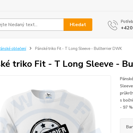
Potřeb
Hledat
+420
ánské oblečení
Pánské triko Fit - T Long Sleeve - Bullterrier DWK
ké triko Fit - T Long Sleeve - B
Pánské
Sleeve
průkrč
s boční
- 97 %
Bar