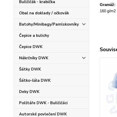
Bullčičák - krabička
Gramáž:
160 g/m2
Obal na doklady / očkovák
Batohy/Minibagy/Pamlskovníky
Čepice a kulichy
Čepice DWK
Souvise
Nákrčníky DWK
Šátky DWK
Šátko-šála DWK
Deky DWK
Polštáře DWK - Bullčičáci
Autorské povlečení DWK