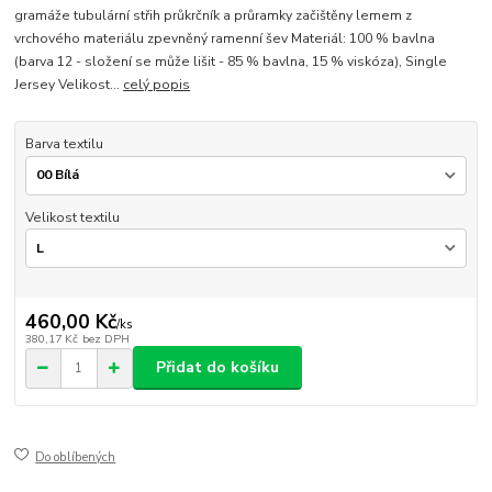
gramáže tubulární střih průkrčník a průramky začištěny lemem z
vrchového materiálu zpevněný ramenní šev Materiál: 100 % bavlna
(barva 12 - složení se může lišit - 85 % bavlna, 15 % viskóza), Single
Jersey Velikost...
celý popis
Barva textilu
Velikost textilu
460,00 Kč
/
ks
380,17 Kč
bez DPH
Přidat do košíku
Do oblíbených