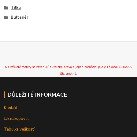
Tílka
Bulteriér
Na veškeré motivy se vztahují autorská práva a jejich porušení je dle zákona 121/2000
Sb. trestné.
DŮLEŽITÉ INFORMACE
Kontakt
Jak nakupovat
Tabulka velikostí