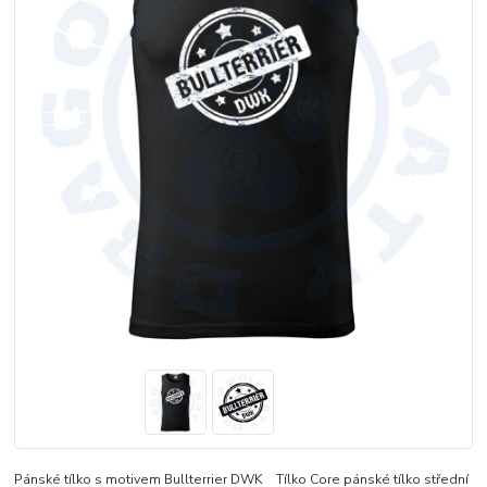
Pánské tílko s motivem Bullterrier DWK Tílko Core pánské tílko střední