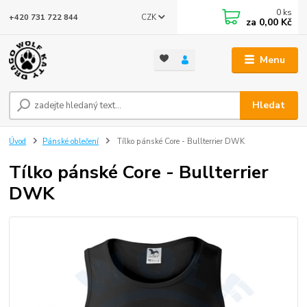
0
ks
CZK
+420 731 722 844
za
0,00 Kč
Menu
Hledat
Úvod
Pánské oblečení
Tílko pánské Core - Bullterrier DWK
Tílko pánské Core - Bullterrier
DWK