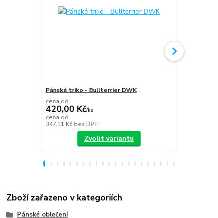
Pánské triko - Bullterrier DWK
Plecháček B
cena od
420,00 Kč
/
ks
349,00 K
cena od
347,11 Kč
bez DPH
288,43 Kč
be
Zvolit variantu
Zboží zařazeno v kategoriích
Pánské oblečení