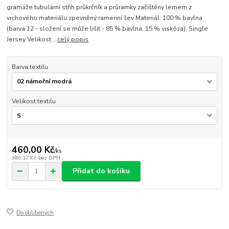
gramáže tubulární střih průkrčník a průramky začištěny lemem z
vrchového materiálu zpevněný ramenní šev Materiál: 100 % bavlna
(barva 12 - složení se může lišit - 85 % bavlna, 15 % viskóza), Single
Jersey Velikost...
celý popis
Barva textilu
Velikost textilu
460,00 Kč
/
ks
380,17 Kč
bez DPH
Přidat do košíku
Do oblíbených