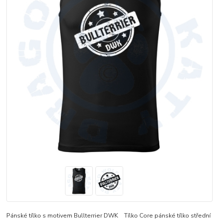
Pánské tílko s motivem Bullterrier DWK Tílko Core pánské tílko střední