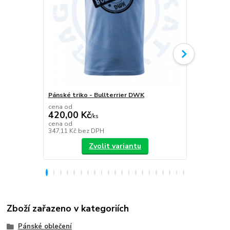
Pánské triko - Bullterrier DWK
Plecháček B
cena od
420,00 Kč
/
ks
349,00 K
cena od
347,11 Kč
bez DPH
288,43 Kč
be
Zvolit variantu
Zboží zařazeno v kategoriích
Pánské oblečení