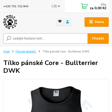
0
ks
CZK
+420 731 722 844
za
0,00 Kč
Menu
Hledat
Úvod
Pánské oblečení
Tílko pánské Core - Bullterrier DWK
Tílko pánské Core - Bullterrier
DWK