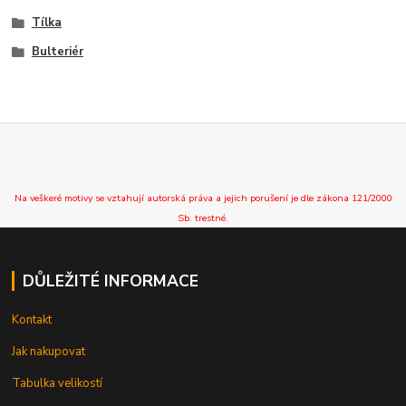
Tílka
Bulteriér
Na veškeré motivy se vztahují autorská práva a jejich porušení je dle zákona 121/2000
Sb. trestné.
DŮLEŽITÉ INFORMACE
Kontakt
Jak nakupovat
Tabulka velikostí