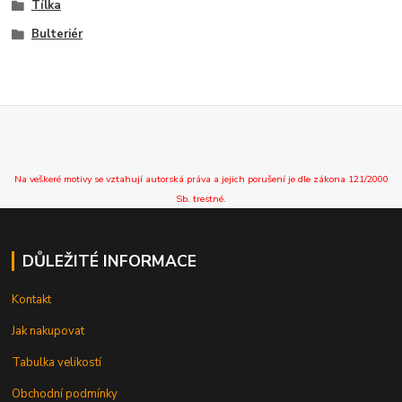
Tílka
Bulteriér
Na veškeré motivy se vztahují autorská práva a jejich porušení je dle zákona 121/2000
Sb. trestné.
DŮLEŽITÉ INFORMACE
Kontakt
Jak nakupovat
Tabulka velikostí
Obchodní podmínky