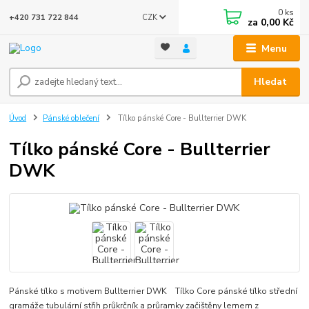
0
ks
CZK
+420 731 722 844
za
0,00 Kč
Menu
Hledat
Úvod
Pánské oblečení
Tílko pánské Core - Bullterrier DWK
Tílko pánské Core - Bullterrier
DWK
Pánské tílko s motivem Bullterrier DWK Tílko Core pánské tílko střední
gramáže tubulární střih průkrčník a průramky začištěny lemem z