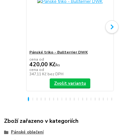
Pánské triko - Bullterrier DWK
Plecháček B
cena od
420,00 Kč
/
ks
349,00 K
cena od
347,11 Kč
bez DPH
288,43 Kč
be
Zvolit variantu
Zboží zařazeno v kategoriích
Pánské oblečení