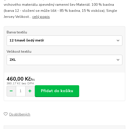
vrchového materiálu zpevněný ramenní šev Materiál: 100 % bavlna
(barva 12 - složení se může lišit - 85 % bavlna, 15 % viskóza), Single
Jersey Velikost...
celý popis
Barva textilu
Velikost textilu
460,00 Kč
/
ks
380,17 Kč
bez DPH
Přidat do košíku
Do oblíbených