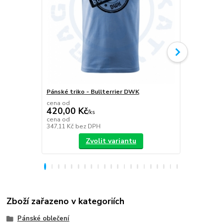
Pánské triko - Bullterrier DWK
Plecháček B
cena od
420,00 Kč
/
ks
349,00 K
cena od
347,11 Kč
bez DPH
288,43 Kč
be
Zvolit variantu
Zboží zařazeno v kategoriích
Pánské oblečení