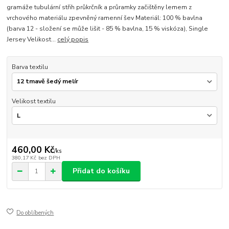
gramáže tubulární střih průkrčník a průramky začištěny lemem z
vrchového materiálu zpevněný ramenní šev Materiál: 100 % bavlna
(barva 12 - složení se může lišit - 85 % bavlna, 15 % viskóza), Single
Jersey Velikost...
celý popis
Barva textilu
Velikost textilu
460,00 Kč
/
ks
380,17 Kč
bez DPH
Přidat do košíku
Do oblíbených