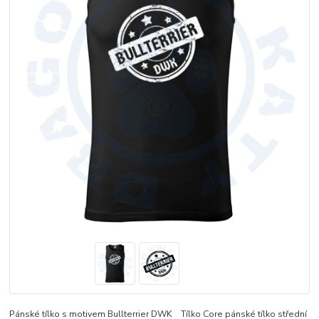
Pánské tílko s motivem Bullterrier DWK Tílko Core pánské tílko střední