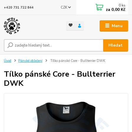
0
ks
CZK
+420 731 722 844
za
0,00 Kč
Menu
Hledat
Úvod
Pánské oblečení
Tílko pánské Core - Bullterrier DWK
Tílko pánské Core - Bullterrier
DWK