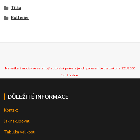
Tílka
Bulteriér
Na veškeré motivy se vztahují autorská práva a jejich porušení je dle zákona 121/2000
Sb. trestné.
DŮLEŽITÉ INFORMACE
Kontakt
Jak nakupovat
Tabulka velikostí